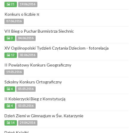
21
19.06.2016
Konkurs o liczbie π
07.06.2016
VII Bieg o Puchar Burmistrza Siechnic
3
04.06.2016
XV Ogólnopolski Tydzień Czytania Dzieciom - fotorelacja
12
02.06.2016
II Powiatowy Konkurs Geograficzny
19.05.2016
Szkolny Konkurs Ortograficzny
6
05.05.2016
II Kobierzycki Bieg z Konstytucją
4
03.05.2016
Dzień Ziemi w Gimnazjum w Św. Katarzynie
14
29.04.2016
Dzień Książki