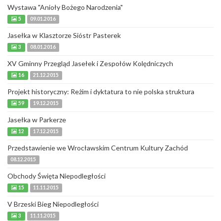
Wystawa "Anioły Bożego Narodzenia"
5
09.01.2016
Jasełka w Klasztorze Sióstr Pasterek
3
08.01.2016
XV Gminny Przegląd Jasełek i Zespołów Kolędniczych
16
21.12.2015
Projekt historyczny: Reżim i dyktatura to nie polska struktura
59
19.12.2015
Jasełka w Parkerze
12
17.12.2015
Przedstawienie we Wrocławskim Centrum Kultury Zachód
08.12.2015
Obchody Święta Niepodległości
15
11.11.2015
V Brzeski Bieg Niepodległości
3
11.11.2015