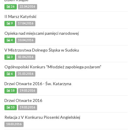
26
22.04.2016
II Marsz Katyński
9
17.04.2016
Opieka nad miejscami pamięci narodowej
4
10.04.2016
V Mistrzostwa Dolnego Śląska w Sudoku
3
02.04.2016
Ogólnopolski Konkurs "Młodzież zapobiega pożarom"
6
31.03.2016
Drzwi Otwarte 2016 - Św. Katarzyna
18
19.03.2016
Drzwi Otwarte 2016
10
19.03.2016
Relacja z V Konkursu Piosenki Angielskiej
18.03.2016