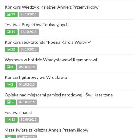
Konkurs Wiedzy o Księżnej Annie z Przemyślidów
23
28.10.2015
Festiwal Projektów Edukacyjnych
19
14.10.2015
Konkurs recytatorski "Poezja Karola Wojtyły"
22
08.10.2015
Wystawa w hołdzie Władysławowi Reymontowi
5
06.10.2015
Koncert gitarowy we Wrocławiu
2
04.10.2015
Opieka nad miejscami pamięci narodowej - Św. Katarzyna
9
02.10.2015
Festiwal nauki
13
30.09.2015
Msza święta za księżną Annę z Przemyślidów
8
28.09.2015