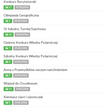
Konkurs Recytatorski
27
07.03.2016
Olimpiada Geograficzna
1
05.03.2016
IV Szkolny Turniej Szachowy
12
29.02.2016
Gminny Konkurs Wiedzy Pożarniczej
7
25.02.2016
Szkolny Konkurs Wiedzy Pożarniczej
4
22.01.2016
Anna z Przemyślidów naszym natchnieniem
5
20.01.2016
Wyjazd do Ossolineum
11
19.01.2016
Kiermasz ciast i ciasteczek
5
10.01.2016