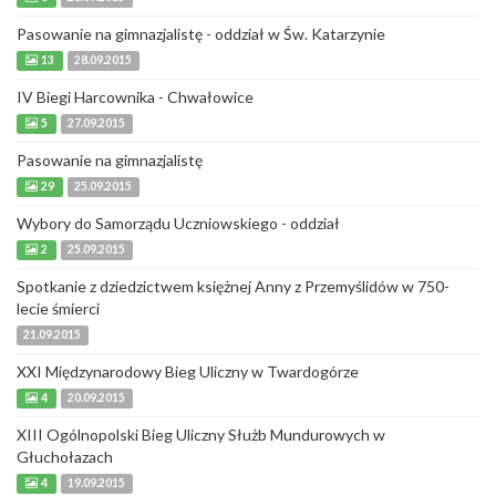
Pasowanie na gimnazjalistę - oddział w Św. Katarzynie
13
28.09.2015
IV Biegi Harcownika - Chwałowice
5
27.09.2015
Pasowanie na gimnazjalistę
29
25.09.2015
Wybory do Samorządu Uczniowskiego - oddział
2
25.09.2015
Spotkanie z dziedzictwem księżnej Anny z Przemyślidów w 750-
lecie śmierci
21.09.2015
XXI Międzynarodowy Bieg Uliczny w Twardogórze
4
20.09.2015
XIII Ogólnopolski Bieg Uliczny Służb Mundurowych w
Głuchołazach
4
19.09.2015