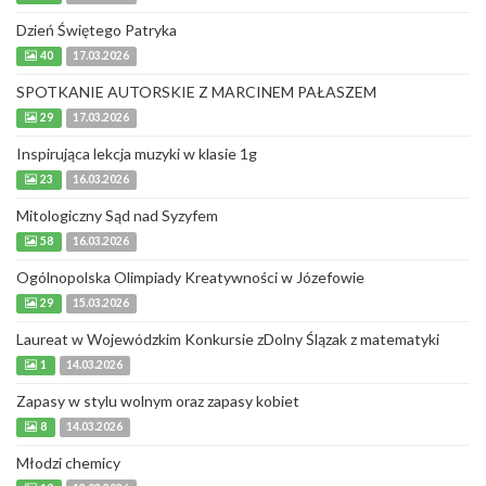
Dzień Świętego Patryka
40
17.03.2026
SPOTKANIE AUTORSKIE Z MARCINEM PAŁASZEM
29
17.03.2026
Inspirująca lekcja muzyki w klasie 1g
23
16.03.2026
Mitologiczny Sąd nad Syzyfem
58
16.03.2026
Ogólnopolska Olimpiady Kreatywności w Józefowie
29
15.03.2026
Laureat w Wojewódzkim Konkursie zDolny Ślązak z matematyki
1
14.03.2026
Zapasy w stylu wolnym oraz zapasy kobiet
8
14.03.2026
Młodzi chemicy