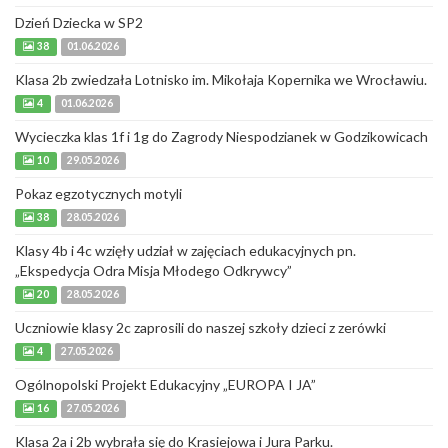
Dzień Dziecka w SP2
38
01.06.2026
Klasa 2b zwiedzała Lotnisko im. Mikołaja Kopernika we Wrocławiu.
4
01.06.2026
Wycieczka klas 1f i 1g do Zagrody Niespodzianek w Godzikowicach
10
29.05.2026
Pokaz egzotycznych motyli
38
28.05.2026
Klasy 4b i 4c wzięły udział w zajęciach edukacyjnych pn.
„Ekspedycja Odra Misja Młodego Odkrywcy”
20
28.05.2026
Uczniowie klasy 2c zaprosili do naszej szkoły dzieci z zerówki
4
27.05.2026
Ogólnopolski Projekt Edukacyjny „EUROPA I JA”
16
27.05.2026
Klasa 2a i 2b wybrała się do Krasiejowa i Jura Parku.