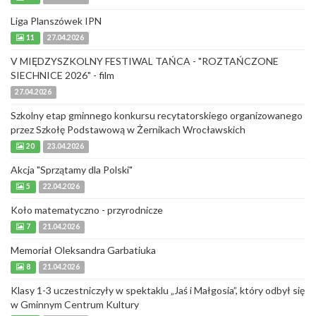
Liga Planszówek IPN
11
27.04.2026
V MIĘDZYSZKOLNY FESTIWAL TAŃCA - "ROZTAŃCZONE
SIECHNICE 2026" - film
27.04.2026
Szkolny etap gminnego konkursu recytatorskiego organizowanego
przez Szkołę Podstawową w Żernikach Wrocławskich
20
23.04.2026
Akcja "Sprzątamy dla Polski"
5
22.04.2026
Koło matematyczno - przyrodnicze
7
21.04.2026
Memoriał Oleksandra Garbatiuka
8
21.04.2026
Klasy 1-3 uczestniczyły w spektaklu „Jaś i Małgosia”, który odbył się
w Gminnym Centrum Kultury