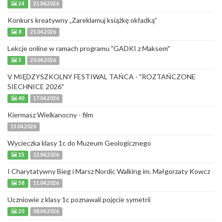
24
21.04.2026
Konkurs kreatywny „Zareklamuj książkę okładką”
8
21.04.2026
Lekcje online w ramach programu "GADKI z Maksem"
5
20.04.2026
V MIĘDZYSZKOLNY FESTIWAL TAŃCA - "ROZTAŃCZONE
SIECHNICE 2026"
40
17.04.2026
Kiermasz Wielkanocny - film
13.04.2026
Wycieczka klasy 1c do Muzeum Geologicznego
15
13.04.2026
I Charytatywny Bieg i Marsz Nordic Walking im. Małgorzaty Kowcz
58
11.04.2026
Uczniowie z klasy 1c poznawali pojęcie symetrii
20
08.04.2026