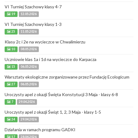
VI Turniej Szachowy klasy 4-7
19
12.05.2026
VI Turniej Szachowy klasy 1-3
25
11.05.2026
Klasy 2c i 2e na wycieczce w Chwalimierzu
10
08.05.2026
Uczniowie klas 1a i 1d na wycieczce do Karpacza
15
06.05.2026
Warsztaty ekologiczne zorganizowane przez Fundację Ecologicum
27
06.05.2026
Uroczysty apel z okazji Święta Konstytucji 3 Maja - klasy 6-8
7
29.04.2026
Uroczysty apel z okazji Świąt 1, 2, 3 Maja - klasy 1-5
24
29.04.2026
Działania w ramach programu GADKI
57
28.04.2026