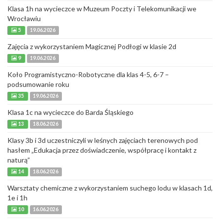
Klasa 1h na wycieczce w Muzeum Poczty i Telekomunikacji we
Wrocławiu
5
19.06.2026
Zajęcia z wykorzystaniem Magicznej Podłogi w klasie 2d
9
19.06.2026
Koło Programistyczno-Robotyczne dla klas 4-5, 6-7 –
podsumowanie roku
35
19.06.2026
Klasa 1c na wycieczce do Barda Śląskiego
13
18.06.2026
Klasy 3b i 3d uczestniczyli w leśnych zajęciach terenowych pod
hasłem „Edukacja przez doświadczenie, współpracę i kontakt z
naturą”
14
18.06.2026
Warsztaty chemiczne z wykorzystaniem suchego lodu w klasach 1d,
1e i 1h
10
16.06.2026