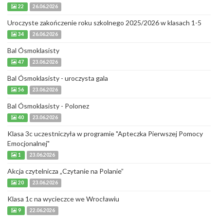
22
26.06.2026
Uroczyste zakończenie roku szkolnego 2025/2026 w klasach 1-5
34
26.06.2026
Bal Ósmoklasisty
47
23.06.2026
Bal Ósmoklasisty - uroczysta gala
56
23.06.2026
Bal Ósmoklasisty - Polonez
40
23.06.2026
Klasa 3c uczestniczyła w programie "Apteczka Pierwszej Pomocy
Emocjonalnej"
1
23.06.2026
Akcja czytelnicza „Czytanie na Polanie”
20
23.06.2026
Klasa 1c na wycieczce we Wrocławiu
9
22.06.2026