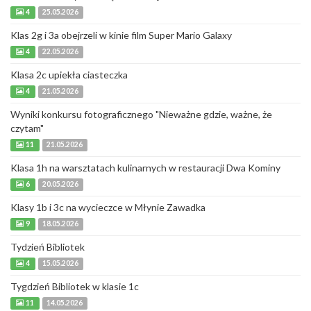
4
25.05.2026
Klas 2g i 3a obejrzeli w kinie film Super Mario Galaxy
4
22.05.2026
Klasa 2c upiekła ciasteczka
4
21.05.2026
Wyniki konkursu fotograficznego "Nieważne gdzie, ważne, że
czytam"
11
21.05.2026
Klasa 1h na warsztatach kulinarnych w restauracji Dwa Kominy
6
20.05.2026
Klasy 1b i 3c na wycieczce w Młynie Zawadka
9
18.05.2026
Tydzień Bibliotek
4
15.05.2026
Tygdzień Bibliotek w klasie 1c
11
14.05.2026