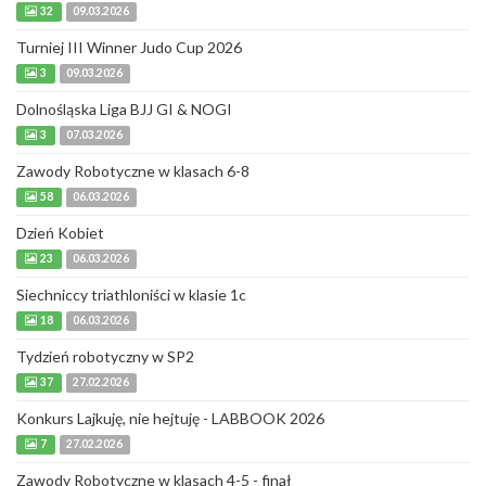
32
09.03.2026
Turniej III Winner Judo Cup 2026
3
09.03.2026
Dolnośląska Liga BJJ GI & NOGI
3
07.03.2026
Zawody Robotyczne w klasach 6-8
58
06.03.2026
Dzień Kobiet
23
06.03.2026
Siechniccy triathloniści w klasie 1c
18
06.03.2026
Tydzień robotyczny w SP2
37
27.02.2026
Konkurs Lajkuję, nie hejtuję - LABBOOK 2026
7
27.02.2026
Zawody Robotyczne w klasach 4-5 - finał