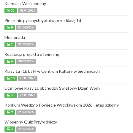
Kiermasz Wielkanocny
35
01.04.2026
Pieczenie pysznych gofrów przez klasę 1d
8
01.04.2026
Memoriada
1
31.03.2026
Realizacja projektu eTwinning
4
30.03.2026
Klasy 1a i 1b były w Centrum Kultury w Siechnicach
10
25.03.2026
Uczniowie klasy 1c obchodzili Światowy Dzień Wody
33
25.03.2026
Konkurs Wiedzy o Powiecie Wrocławskim 2026 - etap szkolny
9
25.03.2026
Wiosenny Quiz Przyrodniczy
3
25.03.2026