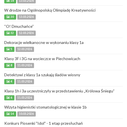
18
13.03.2026
W drodze na Ogólnopolską Olimpiadę Kreatywności
30
13.03.2026
“O! Dmuchańce”
32
12.03.2026
Dekoracje wielkanocne w wykonaniu klasy 1a
5
12.03.2026
Klasy 3F i 3G na wycieczce w Piechowicach
8
11.03.2026
Detektywi z klasy 1a szukają śladów wiosny
4
11.03.2026
Klasy 1h i 3a uczestniczyły w przedstawieniu „Królowa Śniegu”
6
11.03.2026
Wizyta higienistki stomatologicznej w klasie 1b
14
10.03.2026
Konkurs Piosenki "Idol" - 1 etap przesłuchań