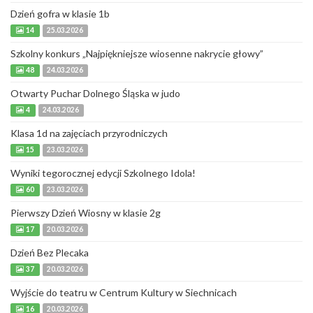
Dzień gofra w klasie 1b
14
25.03.2026
Szkolny konkurs „Najpiękniejsze wiosenne nakrycie głowy”
48
24.03.2026
Otwarty Puchar Dolnego Śląska w judo
4
24.03.2026
Klasa 1d na zajęciach przyrodniczych
15
23.03.2026
Wyniki tegorocznej edycji Szkolnego Idola!
60
23.03.2026
Pierwszy Dzień Wiosny w klasie 2g
17
20.03.2026
Dzień Bez Plecaka
37
20.03.2026
Wyjście do teatru w Centrum Kultury w Siechnicach
16
20.03.2026