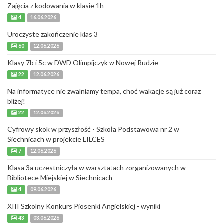
Zajęcia z kodowania w klasie 1h
4
16.06.2026
Uroczyste zakończenie klas 3
60
12.06.2026
Klasy 7b i 5c w DWD Olimpijczyk w Nowej Rudzie
22
12.06.2026
Na informatyce nie zwalniamy tempa, choć wakacje są już coraz
bliżej!
22
12.06.2026
Cyfrowy skok w przyszłość - Szkoła Podstawowa nr 2 w
Siechnicach w projekcie LILCES
7
12.06.2026
Klasa 3a uczestniczyła w warsztatach zorganizowanych w
Bibliotece Miejskiej w Siechnicach
4
09.06.2026
XIII Szkolny Konkurs Piosenki Angielskiej - wyniki
43
03.06.2026