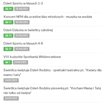
Dzień Sportu w klasach 1-3
34
02.06.2023
Koncert NFM dla uczniów klas młodszych - muzyka na wodzie
25
02.06.2023
Dzień Dziecka w świetlicy szkolnej
28
01.06.2023
Dzień Sportu w klasach 4-8
55
01.06.2023
VIII Łużyckie Spotkania Wiolonczelowe
1
29.05.2023
Świetlica świętuje Dzień Rodziny - spektakl teatralny pt. "Kwiaty dla
mamy i taty"
26.05.2023
Świetlica świętuje Dzień Rodziny piosenką pt. "Kocham Mamę i Tatę
nie tylko od święta"
26.05.2023