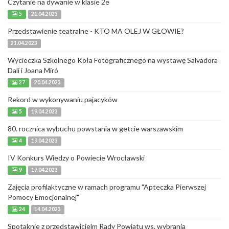
Czytanie na dywanie w klasie 2e
5
21.04.2023
Przedstawienie teatralne - KTO MA OLEJ W GŁOWIE?
21.04.2023
Wycieczka Szkolnego Koła Fotograficznego na wystawę Salvadora
Dalí i Joana Miró
27
20.04.2023
Rekord w wykonywaniu pajacyków
5
19.04.2023
80. rocznica wybuchu powstania w getcie warszawskim
4
19.04.2023
IV Konkurs Wiedzy o Powiecie Wrocławski
9
17.04.2023
Zajęcia profilaktyczne w ramach programu "Apteczka Pierwszej
Pomocy Emocjonalnej"
24
14.04.2023
Spotaknie z przedstawicielm Rady Powiatu ws. wybrania