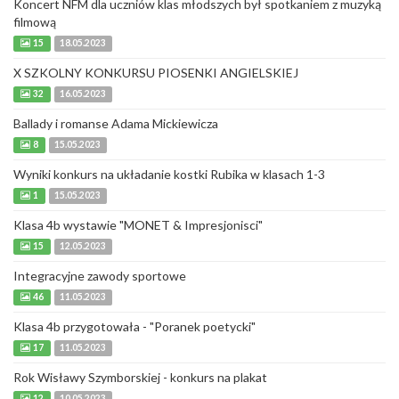
Koncert NFM dla uczniów klas młodszych był spotkaniem z muzyką
filmową
15
18.05.2023
X SZKOLNY KONKURSU PIOSENKI ANGIELSKIEJ
32
16.05.2023
Ballady i romanse Adama Mickiewicza
8
15.05.2023
Wyniki konkurs na układanie kostki Rubika w klasach 1-3
1
15.05.2023
Klasa 4b wystawie "MONET & Impresjonisci"
15
12.05.2023
Integracyjne zawody sportowe
46
11.05.2023
Klasa 4b przygotowała - "Poranek poetycki"
17
11.05.2023
Rok Wisławy Szymborskiej - konkurs na plakat
12
10.05.2023