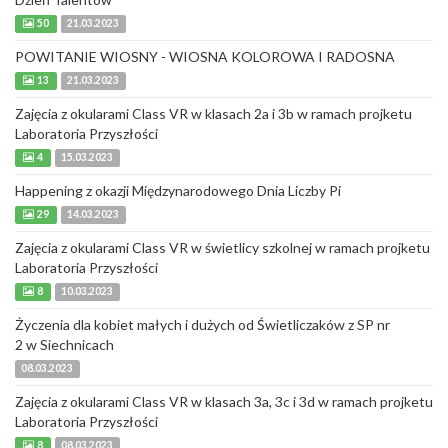
50
21.03.2023
POWITANIE WIOSNY - WIOSNA KOLOROWA I RADOSNA
13
21.03.2023
Zajęcia z okularami Class VR w klasach 2a i 3b w ramach projketu
Laboratoria Przyszłości
4
15.03.2023
Happening z okazji Międzynarodowego Dnia Liczby Pi
29
14.03.2023
Zajęcia z okularami Class VR w świetlicy szkolnej w ramach projketu
Laboratoria Przyszłości
8
10.03.2023
Życzenia dla kobiet małych i dużych od Świetliczaków z SP nr
2 w Siechnicach
08.03.2023
Zajęcia z okularami Class VR w klasach 3a, 3c i 3d w ramach projketu
Laboratoria Przyszłości
8
08.03.2023