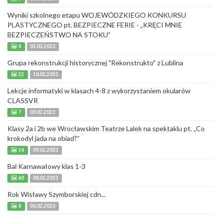
Wyniki szkolnego etapu WOJEWÓDZKIEGO KONKURSU
PLASTYCZNEGO pt. BEZPIECZNE FERIE - „KRĘCI MNIE
BEZPIECZEŃSTWO NA STOKU”
4
03.03.2023
Grupa rekonstrukcji historycznej "Rekonstrukto" z Lublina
22
10.02.2023
Lekcje informatyki w klasach 4-8 z wykorzystaniem okularów
CLASSVR
7
09.02.2023
Klasy 2a i 2b we Wrocławskim Teatrze Lalek na spektaklu pt. „Co
krokodyl jada na obiad?”
14
09.02.2023
Bal Karnawałowy klas 1-3
60
08.02.2023
Rok Wisławy Szymborskiej cdn...
8
06.02.2023