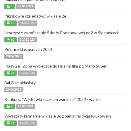
3
22.06.2023
Piknikowie szaleństwo w klasie 2e
10
21.06.2023
Uroczyste zakończenie Szkoły Podstawowej nr 2 w Siechnicach
60
20.06.2023
Polonez klas ósmych 2023
20.06.2023
Klasy 2e i 2c na wycieczce do kina na film pt. Mario Super
13
20.06.2023
Bal Ósmoklasisty
20.06.2023
Konkurs: "Wędrówki szlakiem wartości" 2023 - wyniki
2
19.06.2023
Warsztaty kulinarne w klasie 3c z panią Partycją Krukowską
15
16.06.2023