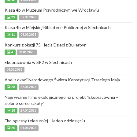
Klasa 4b w Muzeum Przyrodniczym we Wrocławiu
29
09.05.2023
Klasa 4b w Miejskiej Bibliotece Publicznej w Siechnicach
11
08.05.2023
Konkurs z okazji 75 - lecia Dzieci z Bullerbyn
4
05.05.2023
Ekopracownia w SP2 w Siechnicach
04.05.2023
Apel z okazji Narodowego Święta Konstytucji Trzeciego Maja
28
28.04.2023
Nagrywanie filmu ekologicznego na projekt "Ekopracownia –
zielone serce szkoły"
18
27.04.2023
Ekologiczny teleturniej - Jeden z dziesięciu
20
21.04.2023