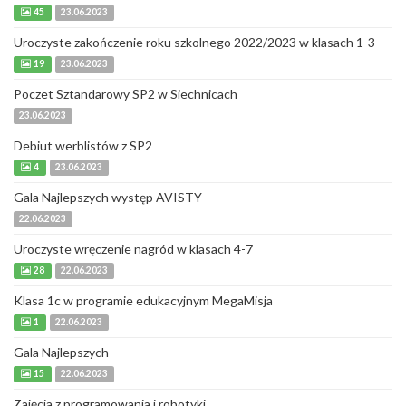
45
23.06.2023
Uroczyste zakończenie roku szkolnego 2022/2023 w klasach 1-3
19
23.06.2023
Poczet Sztandarowy SP2 w Siechnicach
23.06.2023
Debiut werblistów z SP2
4
23.06.2023
Gala Najlepszych występ AVISTY
22.06.2023
Uroczyste wręczenie nagród w klasach 4-7
28
22.06.2023
Klasa 1c w programie edukacyjnym MegaMisja
1
22.06.2023
Gala Najlepszych
15
22.06.2023
Zajęcia z programowania i robotyki