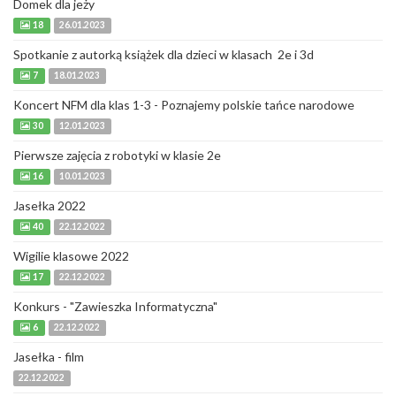
Domek dla jeży
18
26.01.2023
Spotkanie z autorką książek dla dzieci w klasach 2e i 3d
7
18.01.2023
Koncert NFM dla klas 1-3 - Poznajemy polskie tańce narodowe
30
12.01.2023
Pierwsze zajęcia z robotyki w klasie 2e
16
10.01.2023
Jasełka 2022
40
22.12.2022
Wigilie klasowe 2022
17
22.12.2022
Konkurs - "Zawieszka Informatyczna"
6
22.12.2022
Jasełka - film
22.12.2022