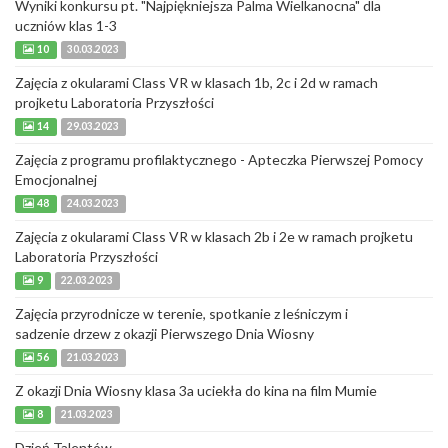
Wyniki konkursu pt. "Najpiękniejsza Palma Wielkanocna" dla
uczniów klas 1-3
10
30.03.2023
Zajęcia z okularami Class VR w klasach 1b, 2c i 2d w ramach
projketu Laboratoria Przyszłości
14
29.03.2023
Zajęcia z programu profilaktycznego - Apteczka Pierwszej Pomocy
Emocjonalnej
48
24.03.2023
Zajęcia z okularami Class VR w klasach 2b i 2e w ramach projketu
Laboratoria Przyszłości
9
22.03.2023
Zajęcia przyrodnicze w terenie, spotkanie z leśniczym i
sadzenie drzew z okazji Pierwszego Dnia Wiosny
56
21.03.2023
Z okazji Dnia Wiosny klasa 3a uciekła do kina na film Mumie
8
21.03.2023
Dzień Talentów