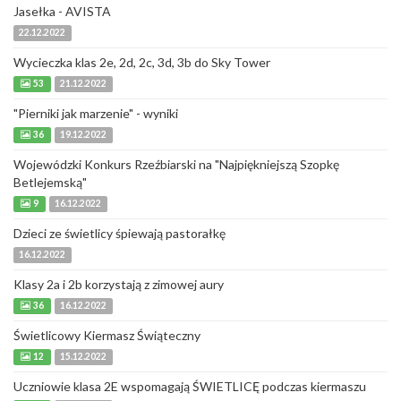
Jasełka - AVISTA
22.12.2022
Wycieczka klas 2e, 2d, 2c, 3d, 3b do Sky Tower
53
21.12.2022
"Pierniki jak marzenie" - wyniki
36
19.12.2022
Wojewódzki Konkurs Rzeźbiarski na "Najpiękniejszą Szopkę
Betlejemską"
9
16.12.2022
Dzieci ze świetlicy śpiewają pastorałkę
16.12.2022
Klasy 2a i 2b korzystają z zimowej aury
36
16.12.2022
Świetlicowy Kiermasz Świąteczny
12
15.12.2022
Uczniowie klasa 2E wspomagają ŚWIETLICĘ podczas kiermaszu