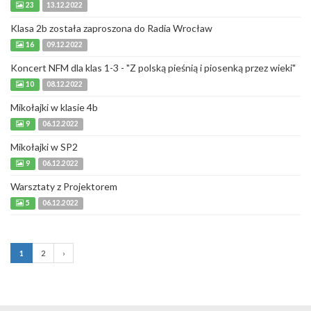
23
13.12.2022
Klasa 2b została zaproszona do Radia Wrocław
16
09.12.2022
Koncert NFM dla klas 1-3 - "Z polską pieśnią i piosenką przez wieki"
10
08.12.2022
Mikołajki w klasie 4b
9
06.12.2022
Mikołajki w SP2
9
06.12.2022
Warsztaty z Projektorem
5
06.12.2022
1
2
›