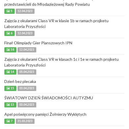
przedstawicieli do Młodazieżowej Rady Powiatu
5
12.04.2023
Zajęcia z okularami Class VR w klasie 1b w ramach projketu
Laboratoria Przyszłości
6
12.04.2023
Finał Olimpiady Gier Planszowych IPN
58
12.04.2023
Zajęcia z okularami Class VR w klasach 1c i 1e w ramach projketu
Laboratoria Przyszłości
14
05.04.2023
Dzień bez plecaka
15
03.04.2023
ŚWIATOWY DZIEŃ ŚWIADOMOŚCI AUTYZMU
13
03.04.2023
Apel poświęcony pamięci Żołnierzy Wyklętych
7
31.03.2023