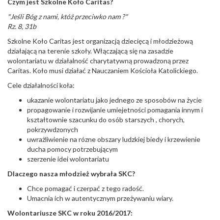
Czym jest Szkolne Koło Caritas?
"Jeśli Bóg z nami, któż przeciwko nam ?"
Rz. 8, 31b
Szkolne Koło Caritas jest organizacją dziecięcą i młodzieżową
działającą na terenie szkoły. Włączającą się na zasadzie
wolontariatu w działalność charytatywną prowadzoną przez
Caritas. Koło musi działać z Nauczaniem Kościoła Katolickiego.
Cele działalności koła:
ukazanie wolontariatu jako jednego ze sposobów na życie
propagowanie i rozwijanie umiejetności pomagania innym i
kształtownie szacunku do osób starszych , chorych,
pokrzywdzonych
uwrażliwienie na rózne obszary ludzkiej biedy i krzewienie
ducha pomocy potrzebującym
szerzenie idei wolontariatu
Dlaczego nasza młodzież wybrała SKC?
Chce pomagać i czerpać z tego radość.
Umacnia ich w autentycznym przeżywaniu wiary.
Wolontariusze SKC w roku 2016/2017: