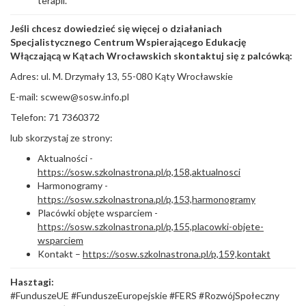
terapii.
Jeśli chcesz dowiedzieć się więcej o działaniach
Specjalistycznego Centrum Wspierającego Edukację
Włączającą w Kątach Wrocławskich skontaktuj się z palcówką:
Adres: ul. M. Drzymały 13, 55-080 Kąty Wrocławskie
E-mail:
scwew@sosw.info.pl
Telefon: 71 7360372
lub skorzystaj ze strony:
Aktualności -
https://sosw.szkolnastrona.pl/p,158,aktualnosci
Harmonogramy -
https://sosw.szkolnastrona.pl/p,153,harmonogramy
Placówki objęte wsparciem -
https://sosw.szkolnastrona.pl/p,155,placowki-objete-
wsparciem
Kontakt –
https://sosw.szkolnastrona.pl/p,159,kontakt
Hasztagi:
#FunduszeUE #FunduszeEuropejskie #FERS #RozwójSpołeczny