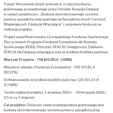
Powiat Wrocławski złożył wniosek w II edycji konkursu
grantowego prowadzonego przez Ośrodek Rozwoju Edukacji
w ramach projektu pn.: „Budowa skoordynowanego systemu
pomocy specjalistycznej opartego na Specjalistycznych Centrach
Wspierających Edukację Włączającą” i pozyskała fundusze na
realizację projektu.
Projekt współfinansowany z Europejskiego Funduszu Społecznego
Plus w ramach Programu Fundusze Europejskie dla Rozwoju
Społecznego (FERS), Priorytet: FERS.01 Umiejętności, Działanie:
FERS.01.06 Edukacja włączająca oraz ze środków budżetu państwa.
Wartość Projektu - 718 851,00 zł, (100%)
Wysokość wkładu z Funduszy Europejskich - 593 195,85 zł
(82,52%).
Dofinansowanie ze środków budżetu państwa: 125 655,15 zł
(17,48%)
Termin realizacji projektu: 1 września 2025 r. – 30 listopada 2026 r.
(15 m-cy, 5 etapów)
Cel projektu:
Głównym celem przedsięwzięcia grantowego jest
budowa skoordynowanego systemu pomocy specjalistycznej,