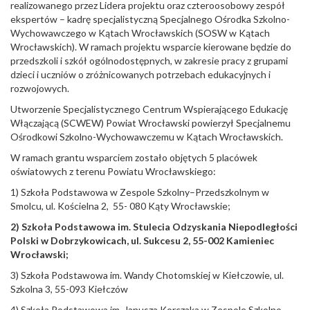
realizowanego przez Lidera projektu oraz czteroosobowy zespół
ekspertów – kadrę specjalistyczną Specjalnego Ośrodka Szkolno-
Wychowawczego w Kątach Wrocławskich (SOSW w Kątach
Wrocławskich). W ramach projektu wsparcie kierowane będzie do
przedszkoli i szkół ogólnodostępnych, w zakresie pracy z grupami
dzieci i uczniów o zróżnicowanych potrzebach edukacyjnych i
rozwojowych.
Utworzenie Specjalistycznego Centrum Wspierającego Edukację
Włączającą (SCWEW) Powiat Wrocławski powierzył Specjalnemu
Ośrodkowi Szkolno-Wychowawczemu w Kątach Wrocławskich.
W ramach grantu wsparciem zostało objętych 5 placówek
oświatowych z terenu Powiatu Wrocławskiego:
1) Szkoła Podstawowa w Zespole Szkolny–Przedszkolnym w
Smolcu, ul. Kościelna 2, 55- 080 Kąty Wrocławskie;
2) Szkoła Podstawowa im. Stulecia Odzyskania Niepodległości
Polski w Dobrzykowicach, ul. Sukcesu 2, 55-002 Kamieniec
Wrocławski;
3) Szkoła Podstawowa im. Wandy Chotomskiej w Kiełczowie, ul.
Szkolna 3, 55-093 Kiełczów
4) Szkoła Podstawowa im. Janusza Korczaka w Zespole Szkolno-