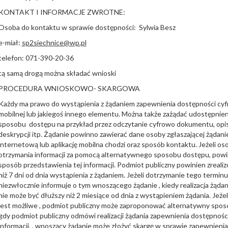
KONTAKT I INFORMACJE ZWROTNE:
Osoba do kontaktu w sprawie dostępności: Sylwia Besz
e-miał:
sp2siechnice@wp.pl
telefon: 071-390-20-36
tą samą drogą można składać wnioski
PROCEDURA WNIOSKOWO- SKARGOWA
Każdy ma prawo do wystąpienia z żądaniem zapewnienia dostępności cyfro
mobilnej lub jakiegoś innego elementu. Można także zażądać udostępnie
sposobu dostępu na przykład przez odczytanie cyfrowo dokumentu, opisa
deskrypcji itp. Żądanie powinno zawierać dane osoby zgłaszającej żądanie
internetową lub aplikację mobilna chodzi oraz sposób kontaktu. Jeżeli os
otrzymania informacji za pomocą alternatywnego sposobu dostępu, powinn
sposób przedstawienia tej informacji. Podmiot publiczny powinien zrealiz
niż 7 dni od dnia wystąpienia z żądaniem. Jeżeli dotrzymanie tego terminu
niezwłocznie informuje o tym wnoszącego żądanie , kiedy realizacja żądan
nie może być dłuższy niż 2 miesiące od dnia z wystąpieniem żądania. Jeże
jest możliwe , podmiot publiczny może zaproponować alternatywny spos
gdy podmiot publiczny odmówi realizacji żądania zapewnienia dostępnoś
informacji, , wnoszący żądanie może złożyć skargę w sprawie zapewnieni