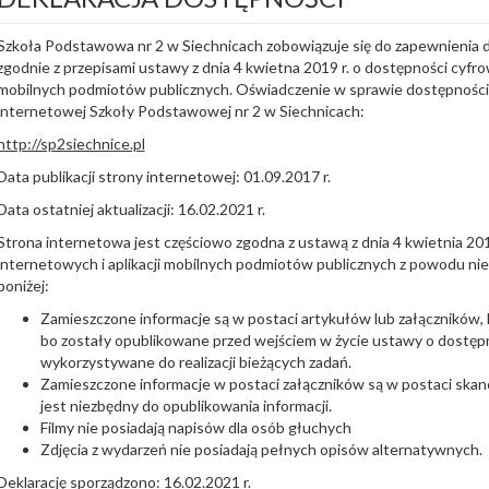
Szkoła Podstawowa nr 2 w Siechnicach zobowiązuje się do zapewnienia d
zgodnie z przepisami ustawy z dnia 4 kwietna 2019 r. o dostępności cyfrow
mobilnych podmiotów publicznych. Oświadczenie w sprawie dostępności
internetowej Szkoły Podstawowej nr 2 w Siechnicach:
http://sp2siechnice.pl
Data publikacji strony internetowej: 01.09.2017 r.
Data ostatniej aktualizacji: 16.02.2021 r.
Strona internetowa jest częściowo zgodna z ustawą z dnia 4 kwietnia 201
internetowych i aplikacji mobilnych podmiotów publicznych z powodu n
poniżej:
Zamieszczone informacje są w postaci artykułów lub załączników, 
bo zostały opublikowane przed wejściem w życie ustawy o dostępn
wykorzystywane do realizacji bieżących zadań.
Zamieszczone informacje w postaci załączników są w postaci skanów
jest niezbędny do opublikowania informacji.
Filmy nie posiadają napisów dla osób głuchych
Zdjęcia z wydarzeń nie posiadają pełnych opisów alternatywnych.
Deklarację sporządzono: 16.02.2021 r.