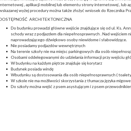
internetowej , aplikacji mobilnej lub elementu strony internetowej , lub a
wskazanej wyżej procedury można także złożyć wniosek do Rzecznika P
DOSTĘPNOŚĆ ARCHITEKTONICZNA
Do budynku prowadzi główne wejście znajdujące się od ul. Ks. Ann
schody wraz z podjazdem dla niepełnosprawnych . Nad wejściem 
naprowadzającego dźwiękowo osoby niewidome i słabowidzące.
Nie posiadamy podjazdów wewnętrznych
Na terenie szkoły nie ma miejsc parkingowych dla osób niepełno
Osobami oddelegowanymi do udzielania informacji przy wejściu g
W budynku na każdym piętrze znajduje się korytarz
Budynek posiada windę
Wbudynku są dostosowania dla osób niepełnosprawnych ( toalety
W szkole nie ma możliwości skorzystania z tłumacza języka migow
Do szkoły można wejść z psem asystującym i z psem przewodnikie