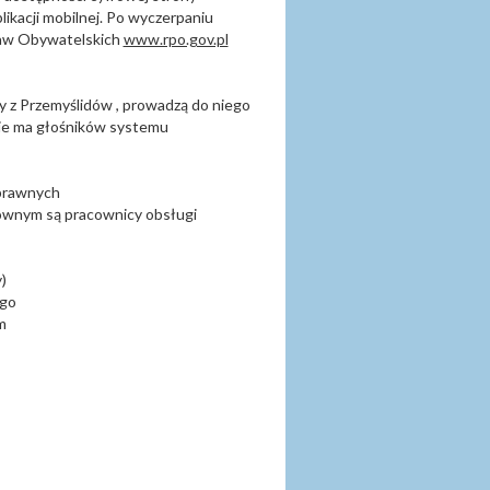
plikacji mobilnej. Po wyczerpaniu
raw Obywatelskich
www.rpo.gov.pl
y z Przemyślidów , prowadzą do niego
nie ma głośników systemu
sprawnych
łównym są pracownicy obsługi
)
ego
m