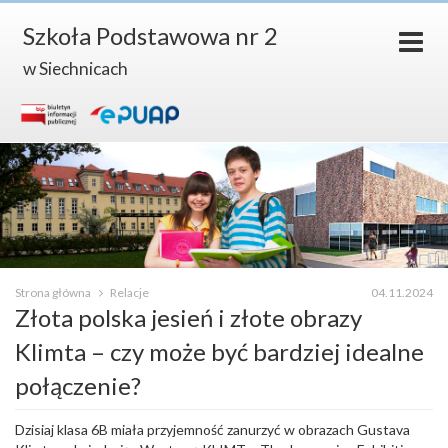
Szkoła Podstawowa nr 2
w Siechnicach
Strona główna
Relacje
04.11.2024
Złota polska jesień i złote obrazy
Klimta – czy może być bardziej idealne
połączenie?
Dzisiaj klasa 6B miała przyjemność zanurzyć w obrazach Gustava