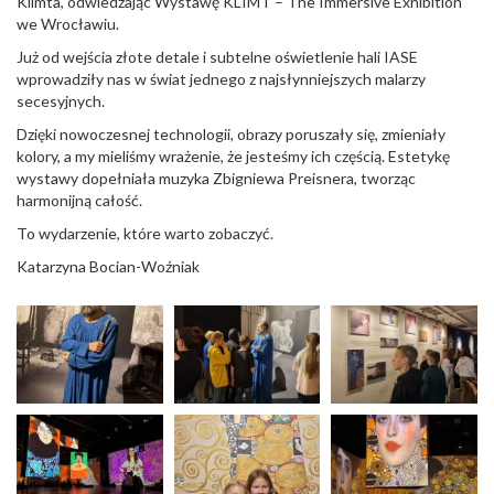
Klimta, odwiedzając Wystawę KLIMT – The Immersive Exhibition
we Wrocławiu.
Już od wejścia złote detale i subtelne oświetlenie hali IASE
wprowadziły nas w świat jednego z najsłynniejszych malarzy
secesyjnych.
Dzięki nowoczesnej technologii, obrazy poruszały się, zmieniały
kolory, a my mieliśmy wrażenie, że jesteśmy ich częścią. Estetykę
wystawy dopełniała muzyka Zbigniewa Preisnera, tworząc
harmonijną całość.
To wydarzenie, które warto zobaczyć.
Katarzyna Bocian-Woźniak