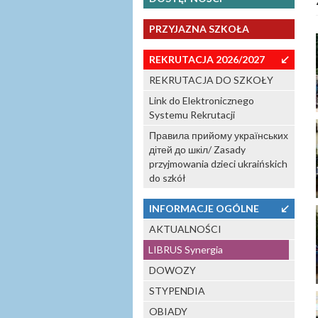
PRZYJAZNA SZKOŁA
REKRUTACJA 2026/2027
↙
REKRUTACJA DO SZKOŁY
Link do Elektronicznego
Systemu Rekrutacji
Правила прийому українських
дітей до шкіл/ Zasady
przyjmowania dzieci ukraińskich
do szkół
INFORMACJE OGÓLNE
↙
AKTUALNOŚCI
LIBRUS Synergia
DOWOZY
STYPENDIA
OBIADY