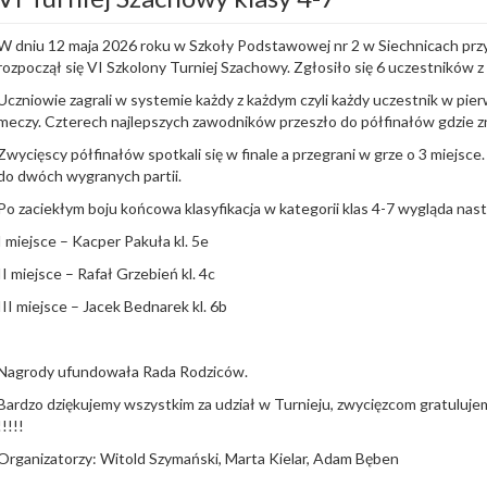
W dniu 12 maja 2026 roku w Szkoły Podstawowej nr 2 w Siechnicach przy 
rozpoczął się VI Szkolony Turniej Szachowy. Zgłosiło się 6 uczestników z 
Uczniowie zagrali w systemie każdy z każdym czyli każdy uczestnik w pier
meczy. Czterech najlepszych zawodników przeszło do półfinałów gdzie 
Zwycięscy półfinałów spotkali się w finale a przegrani w grze o 3 miejsce. 
do dwóch wygranych partii.
Po zaciekłym boju końcowa klasyfikacja w kategorii klas 4-7 wygląda nas
I miejsce – Kacper Pakuła kl. 5e
II miejsce – Rafał Grzebień kl. 4c
III miejsce – Jacek Bednarek kl. 6b
Nagrody ufundowała Rada Rodziców.
Bardzo dziękujemy wszystkim za udział w Turnieju, zwycięzcom gratulujemy
!!!!!
Organizatorzy: Witold Szymański, Marta Kielar, Adam Bęben