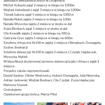
zawodach lekkoatletycznych w Długołęce.
Michał Kubacki zajął 2 miejsce w biegu na 1000m
Wojtek Haładewicz zajął 3 miejsce w biegu na 1000m
Tomek Łakota zajął 5 miejsce w biegu na 1000 m
Natalia Nykel zajęła 3 miejsce w biegu na 100m
Natalia Wysocka zajęła 2 miejsce w skoku w dal
Kuba Birnbach zajął 1 miejsce w skoku w.dal
Ola Kowalik zajęła 2 miejsce w biegu na 300 m.
Gabrysia Grys zajęła 5 miejsce w biegu na 600m
Sztafeta chłopców 4x100 m zajęła 1 miejsce ( Birnabach, Domagała,
Szuber, Bednarz)
Sztafeta dziewcząt 4x100 m zajęła 3 miejsce ( Czyżak, Hajdaczuk,
Wysocka, Nykel)
W klasyfikacji drużynowej zarówno dziewczęta jak.i chłopcy zajęli 3
miejsce .
Ponadto szkole reprezentowali:
Dawid Sauber, Olivier Wojtowicz, Hubert Domagała, Julia Nizynska,
Adrian Jadowski, Wojtek Bednarz, Ola Czyżak, Zosia Hajdaczuk,
Mateusz Stasiuk
Gratulujemy
Opiekunem grupy była p. Marta Piłat