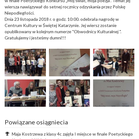
w finale Poetyckiego Konkursu „Mój świat, moja poezja”. Temat jej
wiersza nawiązywał do setnej rocznicy odzyskania przez Polskę
Niepodległości.
Dnia 23 listopada 2018 r. o godz. 10:00. odebrała nagrodę w
Centrum Kultury w Świętej Katarzynie. Jej wiersz zostanie
opublikowany w kolejnym numerze "Obwodnicy Kulturalnej ".
Gratulujemy i jesteśmy dumni!!!
Powiązane osiągniecia
Maja Kostrzewa z klasy 4c zajęła I miejsce w finale Poetyckiego