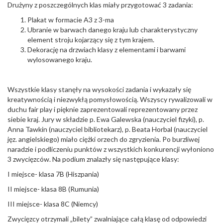
Drużyny z poszczególnych klas miały przygotować 3 zadania:
Plakat w formacie A3 z 3-ma
Ubranie w barwach danego kraju lub charakterystyczny
element stroju kojarzący się z tym krajem.
Dekorację na drzwiach klasy z elementami i barwami
wylosowanego kraju.
Wszystkie klasy stanęły na wysokości zadania i wykazały się
kreatywnością i niezwykłą pomysłowością. Wszyscy rywalizowali w
duchu fair play i pięknie zaprezentowali reprezentowany przez
siebie kraj. Jury w składzie p. Ewa Galewska (nauczyciel fizyki), p.
Anna Tawkin (nauczyciel bibliotekarz), p. Beata Horbal (nauczyciel
jęz. angielskiego) miało ciężki orzech do zgryzienia. Po burzliwej
naradzie i podliczeniu punktów z wszystkich konkurencji wyłoniono
3 zwycięzców. Na podium znalazły się następujące klasy:
I miejsce- klasa 7B (Hiszpania)
II miejsce- klasa 8B (Rumunia)
III miejsce- klasa 8C (Niemcy)
Zwycięzcy otrzymali „bilety” zwalniające całą klasę od odpowiedzi